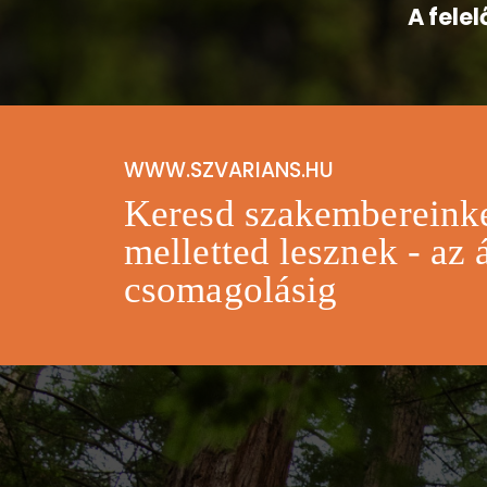
A fele
WWW.SZVARIANS.HU
Keresd szakembereinke
melletted lesznek - az á
csomagolásig