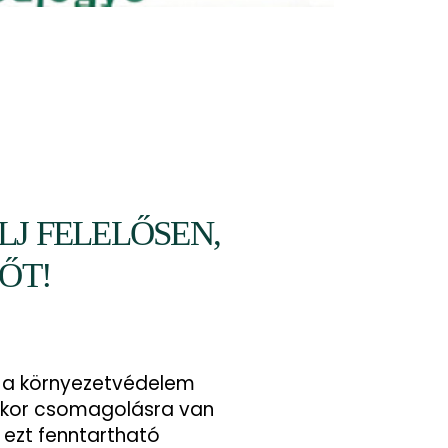
J FELELŐSEN,
ŐT!
y a környezetvédelem
kkor csomagolásra van
ezt fenntartható