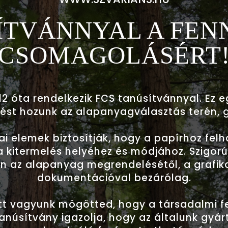
ÍTVÁNNYAL A FE
CSOMAGOLÁSÉRT
12 óta rendelkezik FCS tanúsítvánnyal. Ez 
ést hozunk az alapanyagválasztás terén, 
ai elemek biztosítják, hogy a papírhoz fel
a kitermelés helyéhez és módjához. Szigor
n az alapanyag megrendelésétől, a grafika
dokumentációval bezárólag.
tt vagyunk mögötted, hogy a társadalmi f
tanúsítvány igazolja, hogy az általunk gyá