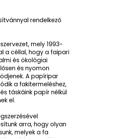
sítvánnyal rendelkező
 szervezet, mely 1993-
al a céllal, hogy a faipari
lmi és ökológiai
elősen és nyomon
djenek. A papíripar
ódik a fakitermeléshez,
és táskáink papír nélkül
ek el.
gszerzésével
sítunk arra, hogy olyan
unk, melyek a fa