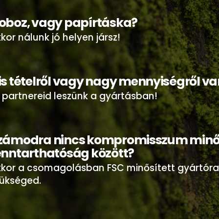
oboz, vagy papírtáska?
kor nálunk jó helyen jársz!
is tételről vagy nagy mennyiségről va
 partnereid leszünk a gyártásban!
zámodra nincs kompromisszum minő
enntarthatóság között?
kor a csomagolásban FSC minősített gyártóra
ükséged.