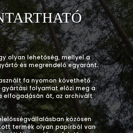
NNTARTHATÓ
!
egy olyan lehetőség, mellyel a
gyártó és megrendelő egyaránt.
használt fa nyomon követhető
ú gyártási folyamat előzi meg a
 elfogadásán át, az archivált
elelősségvállalásban közösen
rtott termék olyan papírból van