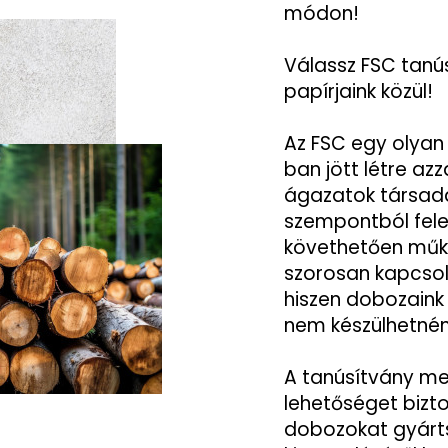
módon!
Válassz FSC tanú
papírjaink közül!
Az FSC egy olyan
ban jött létre azz
ágazatok társada
szempontból fel
követhetően műkö
szorosan kapcsol
hiszen dobozaink 
nem készülhetnén
A tanúsítvány me
lehetőséget bizto
dobozokat gyárts