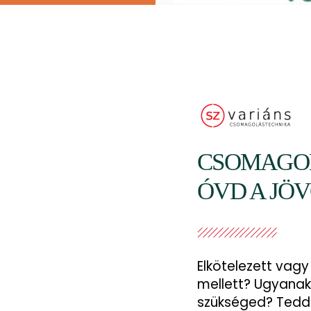
CSOMAGOL
ÓVD A JÖV
Elkötelezett vag
mellett? Ugyana
szükséged? Tedd 