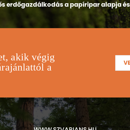
lős erdőgazdálkodás a papíripar alapja és 
t, akik végig
V
rajánlattól a
WWW.SZVARIANS.HU