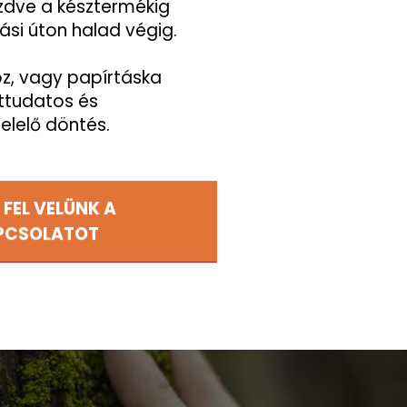
ezdve a késztermékig
tási úton halad végig.
oz, vagy papírtáska
ttudatos és
felelő döntés.
 FEL VELÜNK A
PCSOLATOT