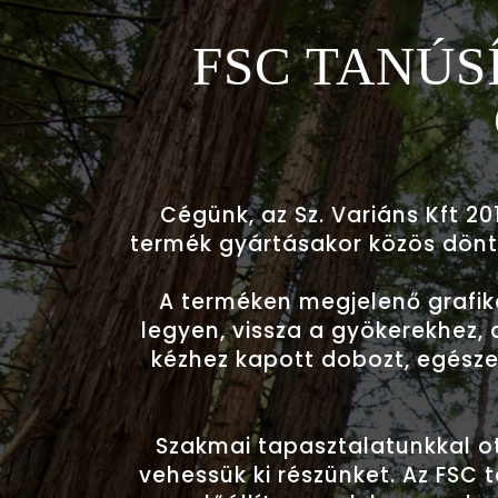
FSC TANÚS
Cégünk, az Sz. Variáns Kft 20
termék gyártásakor közös dönt
A terméken megjelenő grafik
legyen, vissza a gyökerekhez, 
kézhez kapott dobozt, egésze
Szakmai tapasztalatunkkal o
vehessük ki részünket. Az FSC 