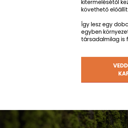
kitermelésétől k
követhető előállí
Így lesz egy dob
egyben környeze
társadalmilag is 
VEDD
KA