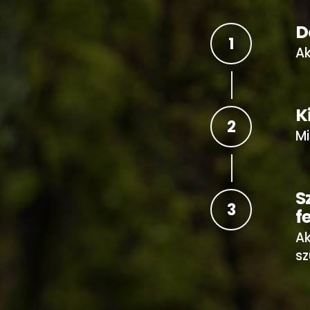
D
1
Ak
K
2
Mi
S
3
f
Ak
sz