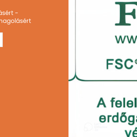
ásért -
magolásért