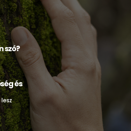
n szó?
ség és
 lesz